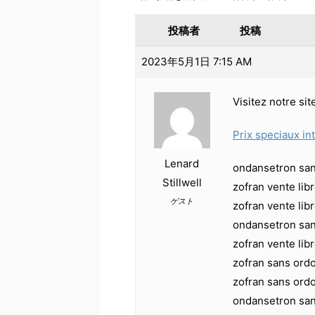
投稿者
投稿
2023年5月1日 7:15 AM
Visitez notre si
Prix speciaux in
Lenard
ondansetron sa
Stillwell
zofran vente li
ゲスト
zofran vente li
ondansetron sa
zofran vente libr
zofran sans ord
zofran sans ord
ondansetron san