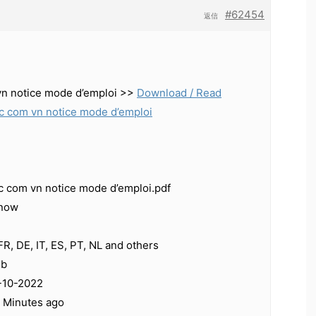
#62454
返信
n notice mode d’emploi >>
Download / Read
c com vn notice mode d’emploi
 com vn notice mode d’emploi.pdf
Snow
R, DE, IT, ES, PT, NL and others
Kb
-10-2022
9 Minutes ago