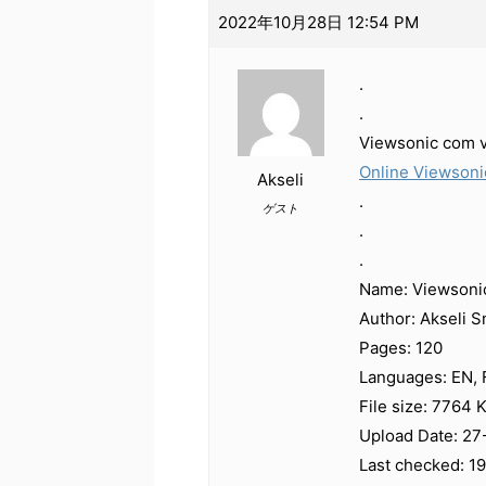
2022年10月28日 12:54 PM
.
.
Viewsonic com v
Online Viewsoni
Akseli
.
ゲスト
.
.
Name: Viewsonic
Author: Akseli 
Pages: 120
Languages: EN, F
File size: 7764 
Upload Date: 27
Last checked: 1