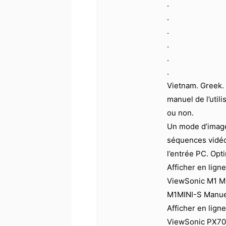
.
.
.
.
.
.
Vietnam. Greek. 
manuel de l’util
ou non.
Un mode d’image 
séquences vidéo
l’entrée PC. Opt
Afficher en lign
ViewSonic M1 Mi
M1MINI-S Manuel
Afficher en lign
ViewSonic PX70