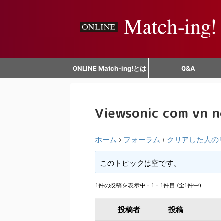
ONLINE Match-ing!とは
Q&A
Viewsonic com vn n
ホーム
›
フォーラム
›
クリアした人の
このトピックは空です。
1件の投稿を表示中 - 1 - 1件目 (全1件中)
投稿者
投稿