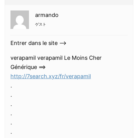
armando
ゲスト
Entrer dans le site —>
verapamil verapamil Le Moins Cher
Générique ==>
http://7search.xyz/fr/verapamil
.
.
.
.
.
.