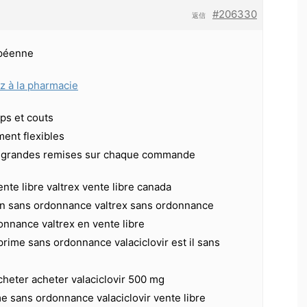
#206330
返信
péenne
ez à la pharmacie
s et couts
ent flexibles
t grandes remises sur chaque commande
ente libre valtrex vente libre canada
lan sans ordonnance valtrex sans ordonnance
onnance valtrex en vente libre
prime sans ordonnance valaciclovir est il sans
acheter acheter valaciclovir 500 mg
me sans ordonnance valaciclovir vente libre