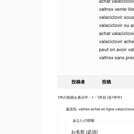
achat valaciclovi
valtrex vente li
valaciclovir sou
valaciclovir ou 
achat valaciclov
valaciclovir ache
peut on avoir va
valtrex sans pre
投稿者
投稿
1件の投稿を表示中 - 1 - 1件目 (全1件中)
返信先: valtrex achat en ligne valaciclovir
あなたの情報:
お名前 (必須)