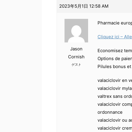
2023年5月1日 12:58 AM
Pharmacie euro
Cliquez ici – All
Jason
Economisez temp
Cornish
Options de paiem
ゲスト
Pilules bonus e
valaciclovir en v
valaciclovir my
valtrex sans ord
valaciclovir com
ordonnance
valaciclovir ou 
valaciclovir cre