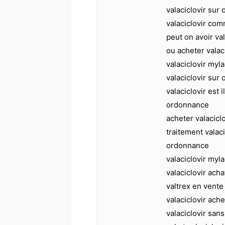
valaciclovir su
valaciclovir co
peut on avoir va
ou acheter valac
valaciclovir my
valaciclovir sur
valaciclovir est
ordonnance
acheter valacicl
traitement valac
ordonnance
valaciclovir myl
valaciclovir ach
valtrex en vente
valaciclovir ache
valaciclovir san