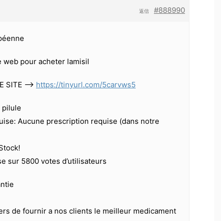
#888990
返信
péenne
te web pour acheter lamisil
E SITE —>
https://tinyurl.com/5carvws5
pilule
ise: Aucune prescription requise (dans notre
 Stock!
se sur 5800 votes d’utilisateurs
antie
s de fournir a nos clients le meilleur medicament