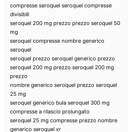
compresse seroquel seroquel compresse
divisibili
seroquel 200 mg prezzo prezzo seroquel 50
mg
seroquel compresse nombre generico
seroquel
seroquel prezzo seroquel generico prezzo
seroquel 200 mg prezzo seroquel 200 mg
prezzo
nombre generico seroquel prezzo seroquel
25 mg
seroquel generico bula seroquel 300 mg
compresse a rilascio prolungato
seroquel 25 mg compresse prezzo nombre
generico seroquel xr