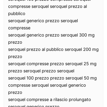
compresse seroquel seroquel prezzo al
pubblico
seroquel generico prezzo seroquel
compresse
seroquel generico prezzo seroquel 300 mg
prezzo
seroquel prezzo al pubblico seroquel 200 mg
prezzo
seroquel compresse prezzo seroquel 25 mg
prezzo seroquel prezzo seroquel
seroquel 100 prezzo prezzo seroquel 50 mg
compresse seroquel seroquel generico
prezzo
seroquel compresse a rilascio prolungato
seroquel generico prezzo