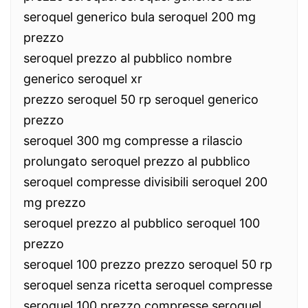
seroquel generico bula seroquel 200 mg
prezzo
seroquel prezzo al pubblico nombre
generico seroquel xr
prezzo seroquel 50 rp seroquel generico
prezzo
seroquel 300 mg compresse a rilascio
prolungato seroquel prezzo al pubblico
seroquel compresse divisibili seroquel 200
mg prezzo
seroquel prezzo al pubblico seroquel 100
prezzo
seroquel 100 prezzo prezzo seroquel 50 rp
seroquel senza ricetta seroquel compresse
seroquel 100 prezzo compresse seroquel