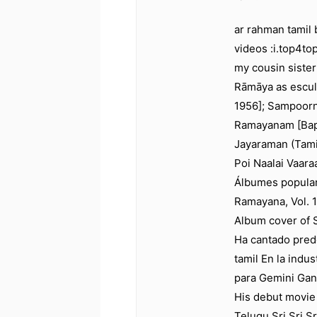
ar rahman tamil 
videos :i.top4
my cousin sister
Rāmāya as escul
1956]; Sampoorn
Ramayanam [Bap
Jayaraman (Tami
Poi Naalai Vaara
Álbumes popular
Ramayana, Vol. 1
Album cover of
Ha cantado pred
tamil En la indu
para Gemini Gan
His debut movie
Telugu Sri Sri 