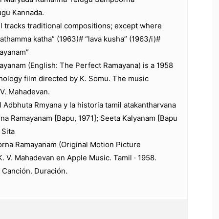
gu Kannada.
all tracks traditional compositions; except where
pathamma katha” (1963)# “lava kusha” (1963/i)#
mayanam”
anam (English: The Perfect Ramayana) is a 1958
hology film directed by K. Somu. The music
 V. Mahadevan.
 Adbhuta Rmyana y la historia tamil atakantharvana
na Ramayanam [Bapu, 1971]; Seeta Kalyanam [Bapu
 Sita
na Ramayanam (Original Motion Picture
. V. Mahadevan en Apple Music. Tamil · 1958.
 Canción. Duración.