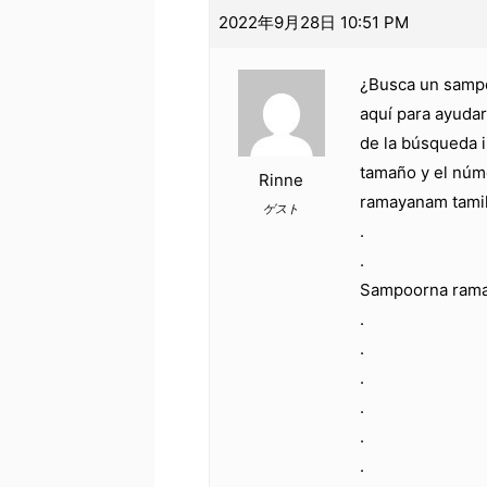
2022年9月28日 10:51 PM
¿Busca un sampo
aquí para ayudar
de la búsqueda i
tamaño y el núm
Rinne
ramayanam tamil
ゲスト
.
.
Sampoorna rama
.
.
.
.
.
.