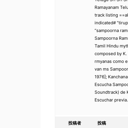
Ramayanam Telu
track listing ==
indicated# “tiru
“sampoorna ra
Sampoorna Ramay
Tamil Hindu myt
composed by K.
rmyanas como el
van ms Sampoor
1976]; Kanchana
Escucha Sampoor
Soundtrack) de K
Escuchar previa.
投稿者
投稿