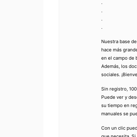
.
.
.
.
Nuestra base de
hace más grande
en el campo de 
Además, los doc
sociales. ¡Bienv
Sin registro, 10
Puede ver y des
su tiempo en reg
manuales se pue
Con un clic pue
que necesita. Si