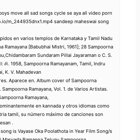
boys move all sad songs cycle se aya all video porn
top.io/m_244935dnx1.mp4 sandeep maheswai song
pidos en varios templos de Karnataka y Tamil Nadu
a Ramayana [Babubhai Mistri, 1961]; 28 Sampoorna
u,Chidambaram Sundaram Pillai Jayaraman o C. S.
l: சி. 1958, Sampoorna Ramayanam, Tamil, Indru
ai, K. V. Mahadevan
es. Aparece en. Album cover of Sampoorna
. Sampoorna Ramayana, Vol. 1. de Varios Artistas.
 Sampoorna Ramayana,
ominantemente en kannada y otros idiomas como
stria tamil, su número máximo de canciones son
esan .
 song is Vayase Oka Poolathota in Year Film Song/s
Sri Maryada Ramanna Telugu Sampoorna