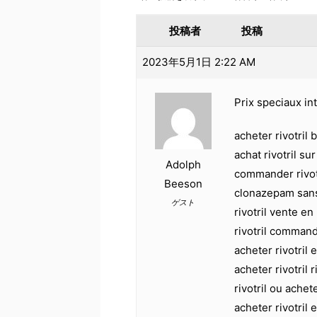
投稿者
投稿
2023年5月1日 2:22 AM
Prix speciaux i
acheter rivotril 
achat rivotril sur
Adolph
commander rivotr
Beeson
clonazepam sans 
ゲスト
rivotril vente e
rivotril commande
acheter rivotril 
acheter rivotril
rivotril ou ache
acheter rivotril