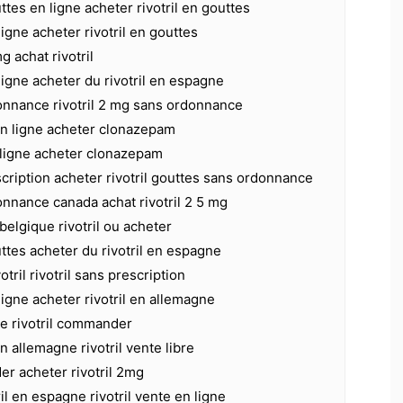
uttes en ligne acheter rivotril en gouttes
 ligne acheter rivotril en gouttes
g achat rivotril
 ligne acheter du rivotril en espagne
donnance rivotril 2 mg sans ordonnance
 en ligne acheter clonazepam
n ligne acheter clonazepam
escription acheter rivotril gouttes sans ordonnance
donnance canada achat rivotril 2 5 mg
 belgique rivotril ou acheter
uttes acheter du rivotril en espagne
otril rivotril sans prescription
 ligne acheter rivotril en allemagne
bre rivotril commander
en allemagne rivotril vente libre
er acheter rivotril 2mg
il en espagne rivotril vente en ligne