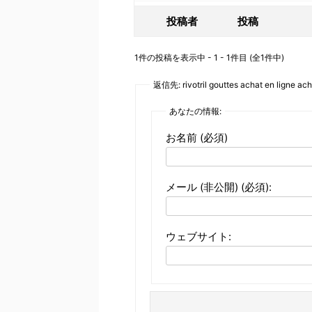
投稿者
投稿
1件の投稿を表示中 - 1 - 1件目 (全1件中)
返信先: rivotril gouttes achat en ligne acha
あなたの情報:
お名前 (必須)
メール (非公開) (必須):
ウェブサイト: