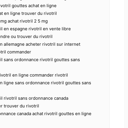
rivotril gouttes achat en ligne
 en ligne trouver du rivotril
5 mg achat rivotril 2 5 mg
il en espagne rivotril en vente libre
dre ou trouver du rivotril
en allemagne acheter rivotril sur internet
votril commander
ril sans ordonnance rivotril gouttes sans
otril en ligne commander rivotril
 en ligne sans ordonnance rivotril gouttes sans
ril rivotril sans ordonnance canada
er trouver du rivotril
donnance canada achat rivotril gouttes en ligne