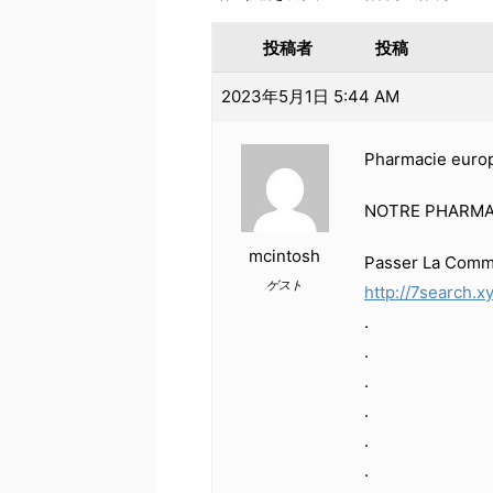
投稿者
投稿
2023年5月1日 5:44 AM
Pharmacie euro
NOTRE PHARMAC
mcintosh
Passer La Comma
ゲスト
http://7search.xy
.
.
.
.
.
.