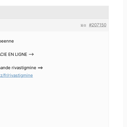
#207150
返信
peenne
IE EN LIGNE —>
nde rivastigmine ==>
z/fr/rivastigmine