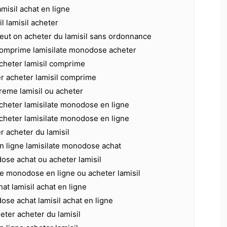
amisil achat en ligne
l lamisil acheter
peut on acheter du lamisil sans ordonnance
 comprime lamisilate monodose acheter
acheter lamisil comprime
er acheter lamisil comprime
creme lamisil ou acheter
acheter lamisilate monodose en ligne
acheter lamisilate monodose en ligne
r acheter du lamisil
en ligne lamisilate monodose achat
ose achat ou acheter lamisil
te monodose en ligne ou acheter lamisil
at lamisil achat en ligne
ose achat lamisil achat en ligne
heter acheter du lamisil