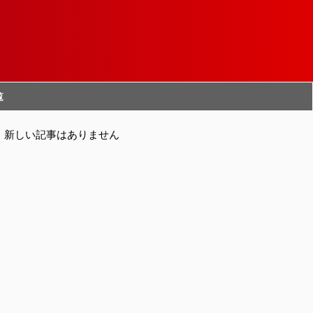
覧
新しい記事はありません