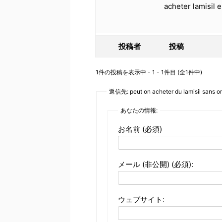
acheter lamisil 
投稿者
投稿
1件の投稿を表示中 - 1 - 1件目 (全1件中)
返信先: peut on acheter du lamisil sans or
あなたの情報:
お名前 (必須)
メール (非公開) (必須):
ウェブサイト: