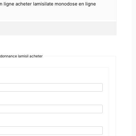
en ligne acheter lamisilate monodose en ligne
donnance lamisil acheter