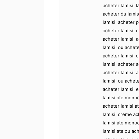
acheter lamisil l
acheter du lamisi
lamisil acheter 
acheter lamisil
acheter lamisil 
lamisil ou achet
acheter lamisil 
lamisil acheter 
acheter lamisil 
lamisil ou achete
acheter lamisil 
lamisilate monod
acheter lamisila
lamisil creme ach
lamisilate monod
lamisilate ou ac