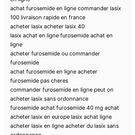
achat furosemide en ligne commander lasix
100 livraison rapide en france
acheter lasix acheter lasix 40
lasix achat en ligne furosemide achat en
ligne
acheter furosemide ou commander
furosemide
achat furosemide en ligne acheter
furosemide pas cheres
commander furosemide en ligne peut on
acheter lasix sans ordonnance
furosemide achat furosemide 40 mg achat
acheter lasix en europe lasix achat ligne
acheter lasix en ligne acheter du lasix sans
ordonnance