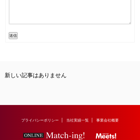
送信
新しい記事はありません
プライバシーポリシー
当社実績一覧
事業会社概要