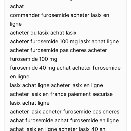
achat
commander furosemide acheter lasix en
ligne
acheter du lasix achat lasix
acheter furosemide 100 mg lasix achat ligne
acheter furosemide pas cheres acheter
furosemide 100 mg
furosemide 40 mg achat acheter furosemide
en ligne
lasix achat ligne acheter lasix en ligne
acheter lasix en france paiement securise
lasix achat ligne
acheter lasix acheter furosemide pas cheres
achat furosemide achat furosemide en ligne
achat lasix en ligne acheter lasix 40 en