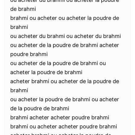
de brahmi
brahmi ou acheter ou acheter la poudre de
brahmi
ou acheter du brahmi ou acheter du brahmi
ou acheter de la poudre de brahmi acheter
poudre brahmi
ou acheter de la poudre de brahmi ou
acheter la poudre de brahmi
acheter brahmi ou acheter de la poudre de
brahmi
ou acheter la poudre de brahmi ou acheter
de la poudre de brahmi
brahmi acheter acheter poudre brahmi
brahmi ou acheter acheter poudre brahmi