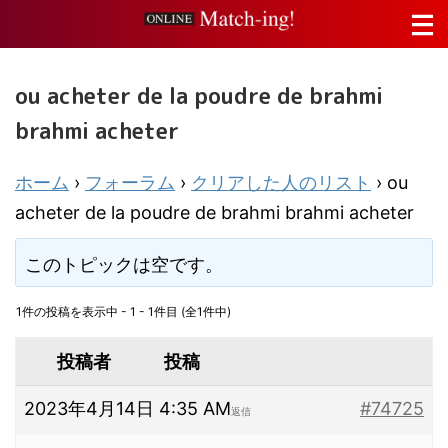
ou acheter de la poudre de brahmi
brahmi acheter
ホーム
›
フォーラム
›
クリアした人のリスト
›
ou
acheter de la poudre de brahmi brahmi acheter
このトピックは空です。
1件の投稿を表示中 - 1 - 1件目 (全1件中)
投稿者
投稿
2023年4月14日 4:35 AM
#74725
返信