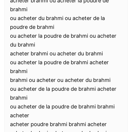
acheter brahmi ou acheter la poudre de
brahmi
ou acheter du brahmi ou acheter de la
poudre de brahmi
ou acheter la poudre de brahmi ou acheter
du brahmi
acheter brahmi ou acheter du brahmi
ou acheter la poudre de brahmi acheter
brahmi
brahmi ou acheter ou acheter du brahmi
ou acheter de la poudre de brahmi acheter
brahmi
ou acheter de la poudre de brahmi brahmi
acheter
acheter poudre brahmi brahmi acheter