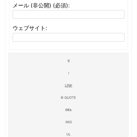
メール (非公開) (必須):
ウェブサイト: