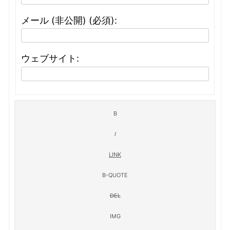
メール (非公開) (必須):
ウェブサイト: