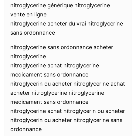
nitroglycerine générique nitroglycerine
vente en ligne
nitroglycerine acheter du vrai nitroglycerine
sans ordonnance
nitroglycerine sans ordonnance acheter
nitroglycerine
nitroglycerine achat nitroglycerine
medicament sans ordonnance
nitroglycerin ou acheter nitroglycerine achat
acheter nitroglycerine nitroglycerine
medicament sans ordonnance
nitroglycerine achat nitroglycerin ou acheter
nitroglycerin ou acheter nitroglycerine sans
ordonnance