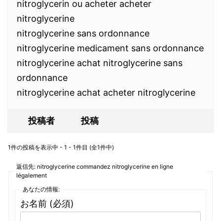
nitroglycerin ou acheter acheter
nitroglycerine
nitroglycerine sans ordonnance
nitroglycerine medicament sans ordonnance
nitroglycerine achat nitroglycerine sans
ordonnance
nitroglycerine achat acheter nitroglycerine
投稿者
投稿
1件の投稿を表示中 - 1 - 1件目 (全1件中)
返信先: nitroglycerine commandez nitroglycerine en ligne
légalement
あなたの情報:
お名前 (必須)