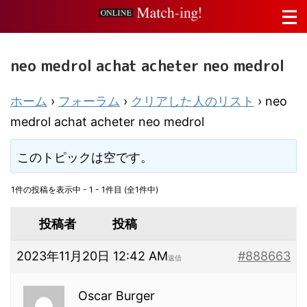
neo medrol achat acheter neo medrol
ホーム
›
フォーラム
›
クリアした人のリスト
›
neo
medrol achat acheter neo medrol
このトピックは空です。
1件の投稿を表示中 - 1 - 1件目 (全1件中)
投稿者
投稿
2023年11月20日 12:42 AM
#888663
返信
Oscar Burger