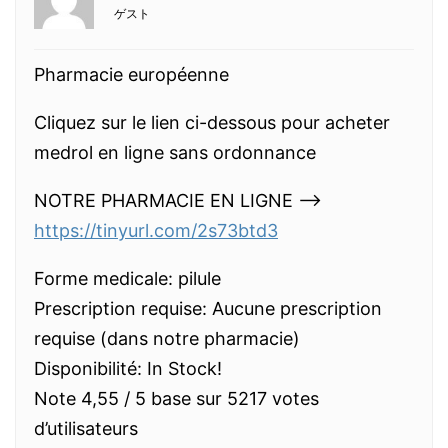
ゲスト
Pharmacie européenne
Cliquez sur le lien ci-dessous pour acheter
medrol en ligne sans ordonnance
NOTRE PHARMACIE EN LIGNE —>
https://tinyurl.com/2s73btd3
Forme medicale: pilule
Prescription requise: Aucune prescription
requise (dans notre pharmacie)
Disponibilité: In Stock!
Note 4,55 / 5 base sur 5217 votes
d’utilisateurs