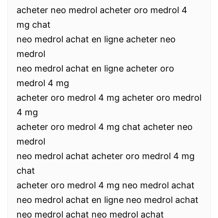
acheter neo medrol acheter oro medrol 4
mg chat
neo medrol achat en ligne acheter neo
medrol
neo medrol achat en ligne acheter oro
medrol 4 mg
acheter oro medrol 4 mg acheter oro medrol
4 mg
acheter oro medrol 4 mg chat acheter neo
medrol
neo medrol achat acheter oro medrol 4 mg
chat
acheter oro medrol 4 mg neo medrol achat
neo medrol achat en ligne neo medrol achat
neo medrol achat neo medrol achat