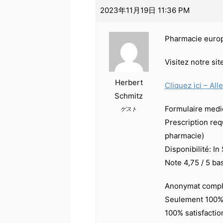
2023年11月19日 11:36 PM
Pharmacie euro
Visitez notre si
Herbert
Cliquez ici – All
Schmitz
Formulaire medica
ゲスト
Prescription req
pharmacie)
Disponibilité: In
Note 4,75 / 5 ba
Anonymat compl
Seulement 100% 
100% satisfactio