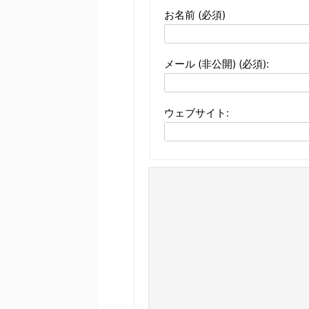
お名前 (必須)
メール (非公開) (必須):
ウェブサイト: