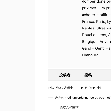
domperidone or
prix motilium pr
acheter motilium
France: Paris, Ly
Nantes, Strasbo
Douai et Lens, A
Belgique: Anver
Gand – Gent, Has
Limbourg.
投稿者
投稿
1件の投稿を表示中 - 1 - 1件目 (全1件中)
返信先: motilium ordonnance ou pas motil
あなたの情報: