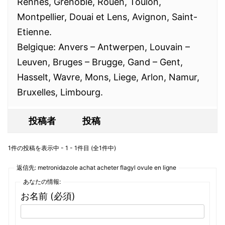
Rennes, Grenoble, Rouen, Toulon,
Montpellier, Douai et Lens, Avignon, Saint-
Etienne.
Belgique: Anvers – Antwerpen, Louvain –
Leuven, Bruges – Brugge, Gand – Gent,
Hasselt, Wavre, Mons, Liege, Arlon, Namur,
Bruxelles, Limbourg.
投稿者
投稿
1件の投稿を表示中 - 1 - 1件目 (全1件中)
返信先: metronidazole achat acheter flagyl ovule en ligne
あなたの情報:
お名前 (必須)