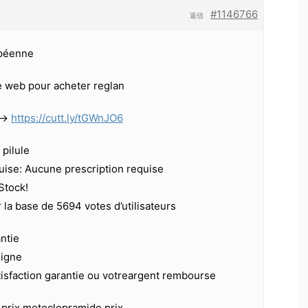
#1146766
返信
péenne
te web pour acheter reglan
-–>
https://cutt.ly/tGWnJO6
pilule
uise: Aucune prescription requise
 Stock!
r la base de 5694 votes d’utilisateurs
antie
ligne
tisfaction garantie ou votreargent rembourse
prix metoclopramide prix