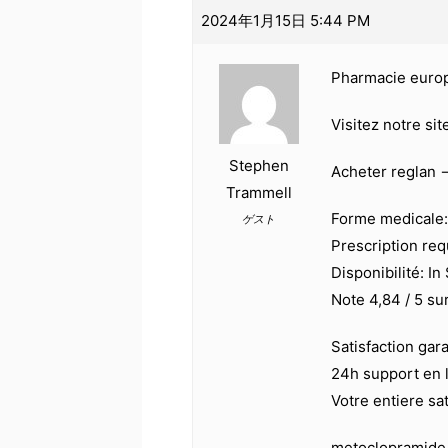
2024年1月15日 5:44 PM
Pharmacie euro
Visitez notre si
Stephen
Acheter reglan 
Trammell
Forme medicale: 
ゲスト
Prescription req
Disponibilité: In
Note 4,84 / 5 su
Satisfaction gar
24h support en 
Votre entiere sa
metoclopramide 