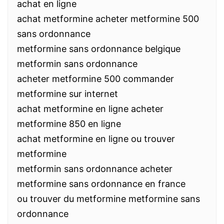
achat en ligne
achat metformine acheter metformine 500
sans ordonnance
metformine sans ordonnance belgique
metformin sans ordonnance
acheter metformine 500 commander
metformine sur internet
achat metformine en ligne acheter
metformine 850 en ligne
achat metformine en ligne ou trouver
metformine
metformin sans ordonnance acheter
metformine sans ordonnance en france
ou trouver du metformine metformine sans
ordonnance