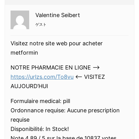
Valentine Seibert
ゲスト
Visitez notre site web pour acheter
metformin
NOTRE PHARMACIE EN LIGNE —>
https://urlzs.com/To8vu
<— VISITEZ
AUJOURD’HUI
Formulaire medical: pill
Ordonnance requise: Aucune prescription
requise
Disponibilité: In Stock!
Note 4,89 / 5 sur la base de 10837 votes