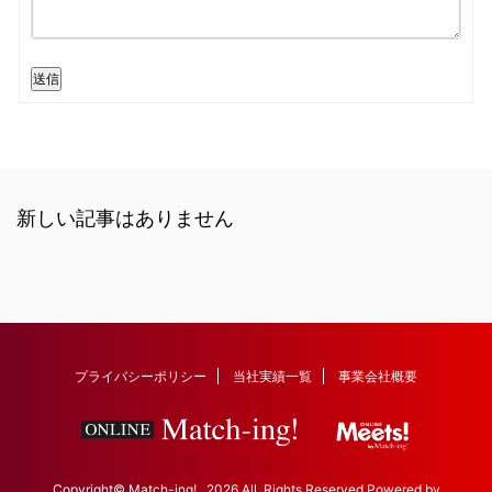
送信
新しい記事はありません
プライバシーポリシー
当社実績一覧
事業会社概要
Copyright© Match-ing! , 2026 All Rights Reserved Powered by