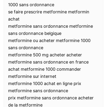
1000 sans ordonnance
se faire prescrire metformine metformin
achat
metformine sans ordonnance metformine
sans ordonnance belgique
metformine ou acheter metformine 1000
sans ordonnance
metformine 500 mg acheter acheter
metformine sans ordonnance en france
achat metformine 1000 commander
metformine sur internet
metformine 1000 achat en ligne prix
metformine sans ordonnance
prix metformine sans ordonnance acheter
de la metformine