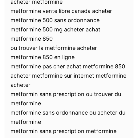
acheter metformine
metformine vente libre canada acheter
metformine 500 sans ordonnance
metformine 500 mg acheter achat
metformine 850
ou trouver la metformine acheter
metformine 850 en ligne
metformine pas cher achat metformine 850
acheter metformine sur internet metformine
acheter
metformin sans prescription ou trouver du
metformine
metformine sans ordonnance ou acheter du
metformine
metformin sans prescription metformine