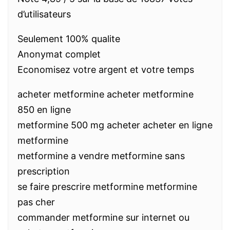
d’utilisateurs
Seulement 100% qualite
Anonymat complet
Economisez votre argent et votre temps
acheter metformine acheter metformine
850 en ligne
metformine 500 mg acheter acheter en ligne
metformine
metformine a vendre metformine sans
prescription
se faire prescrire metformine metformine
pas cher
commander metformine sur internet ou