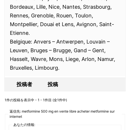
Bordeaux, Lille, Nice, Nantes, Strasbourg,
Rennes, Grenoble, Rouen, Toulon,
Montpellier, Douai et Lens, Avignon, Saint-
Etienne.
Belgique: Anvers – Antwerpen, Louvain –
Leuven, Bruges – Brugge, Gand – Gent,
Hasselt, Wavre, Mons, Liege, Arlon, Namur,
Bruxelles, Limbourg.
投稿者
投稿
1件の投稿を表示中 - 1 - 1件目 (全1件中)
返信先: metformine 500 mg en vente libre acheter metformine sur
internet
あなたの情報: