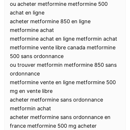
ou acheter metformine metformine 500
achat en ligne
acheter metformine 850 en ligne
metformine achat
metformine achat en ligne metformin achat
metformine vente libre canada metformine
500 sans ordonnance
ou trouver metformin metformine 850 sans
ordonnance
metformine vente en ligne metformine 500
mg en vente libre
acheter metformine sans ordonnance
metformin achat
acheter metformine sans ordonnance en
france metformine 500 mg acheter