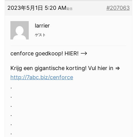
2023年5月1日 5:20 AM
#207063
返信
larrier
ゲスト
cenforce goedkoop! HIER! —>
Krijg een gigantische korting! Vul hier in =>
http://7abc.biz/cenforce
.
.
.
.
.
.