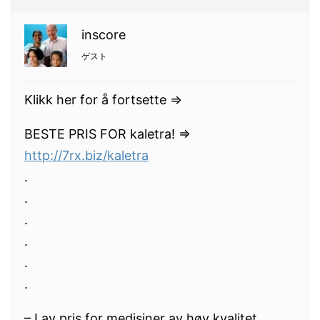
inscore
ゲスト
Klikk her for å fortsette =>
BESTE PRIS FOR kaletra! =>
http://7rx.biz/kaletra
.
.
.
.
.
.
– Lav pris for medisiner av høy kvalitet