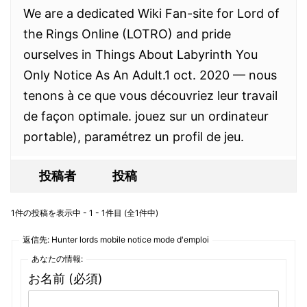
We are a dedicated Wiki Fan-site for Lord of
the Rings Online (LOTRO) and pride
ourselves in Things About Labyrinth You
Only Notice As An Adult.1 oct. 2020 — nous
tenons à ce que vous découvriez leur travail
de façon optimale. jouez sur un ordinateur
portable), paramétrez un profil de jeu.
投稿者
投稿
1件の投稿を表示中 - 1 - 1件目 (全1件中)
返信先: Hunter lords mobile notice mode d'emploi
あなたの情報:
お名前 (必須)