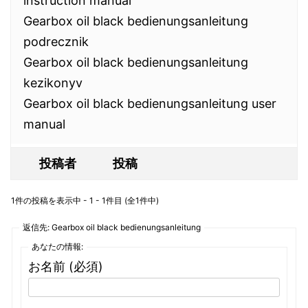
instruction manual
Gearbox oil black bedienungsanleitung
podrecznik
Gearbox oil black bedienungsanleitung
kezikonyv
Gearbox oil black bedienungsanleitung user
manual
投稿者
投稿
1件の投稿を表示中 - 1 - 1件目 (全1件中)
返信先: Gearbox oil black bedienungsanleitung
あなたの情報:
お名前 (必須)