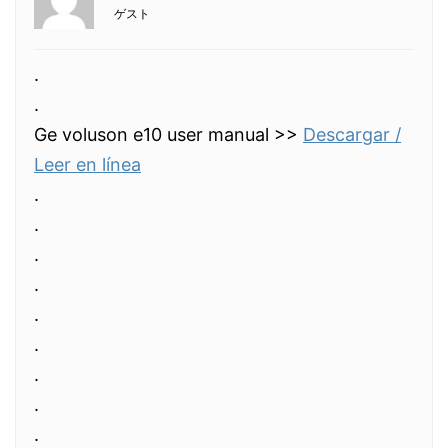
ゲスト
.
.
Ge voluson e10 user manual >>
Descargar /
Leer en línea
.
.
.
.
.
.
.
.
.