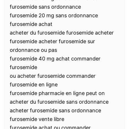
furosemide sans ordonnance
furosemide 20 mg sans ordonnance
furosemide achat
acheter du furosemide furosemide acheter
furosemide acheter furosemide sur
ordonnance ou pas
furosemide 40 mg achat commander
furosemide
ou acheter furosemide commander
furosemide en ligne
furosemide pharmacie en ligne peut on
acheter du furosemide sans ordonnance
acheter furosemide sans ordonnance
furosemide vente libre
furosemide achat ou commander