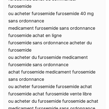
furosemide
ou acheter furosemide furosemide 40 mg
sans ordonnance
medicament furosemide sans ordonnance
furosemide achat en ligne
furosemide sans ordonnance acheter du
furosemide
ou acheter du furosemide medicament
furosemide sans ordonnance
achat furosemide medicament furosemide
sans ordonnance
ou acheter furosemide furosemide achat
furosemide achat furosemide vente libre
ou acheter du furosemide furosemide achat
medicament furosemide sans ordonnance