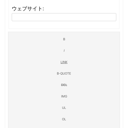
ウェブサイト: