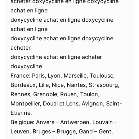
acheter doxycycline en ligne doxycycline
achat en ligne
doxycycline achat en ligne doxycycline
achat en ligne
doxycycline achat en ligne doxycycline
acheter
doxycycline achat en ligne acheter
doxycycline
France: Paris, Lyon, Marseille, Toulouse,
Bordeaux, Lille, Nice, Nantes, Strasbourg,
Rennes, Grenoble, Rouen, Toulon,
Montpellier, Douai et Lens, Avignon, Saint-
Etienne.
Belgique: Anvers – Antwerpen, Louvain –
Leuven, Bruges – Brugge, Gand – Gent,