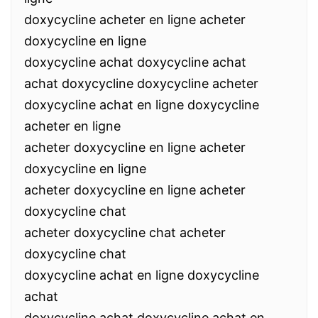
doxycycline acheter en ligne acheter
doxycycline en ligne
doxycycline achat doxycycline achat
achat doxycycline doxycycline acheter
doxycycline achat en ligne doxycycline
acheter en ligne
acheter doxycycline en ligne acheter
doxycycline en ligne
acheter doxycycline en ligne acheter
doxycycline chat
acheter doxycycline chat acheter
doxycycline chat
doxycycline achat en ligne doxycycline
achat
doxycycline achat doxycycline achat en