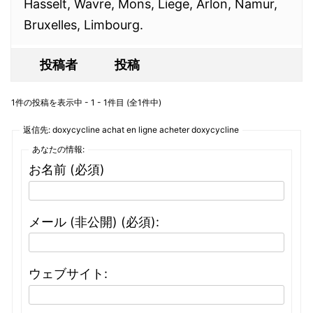
Hasselt, Wavre, Mons, Liege, Arlon, Namur,
Bruxelles, Limbourg.
投稿者
投稿
1件の投稿を表示中 - 1 - 1件目 (全1件中)
返信先: doxycycline achat en ligne acheter doxycycline
あなたの情報:
お名前 (必須)
メール (非公開) (必須):
ウェブサイト: