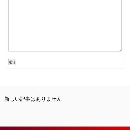
送信
新しい記事はありません