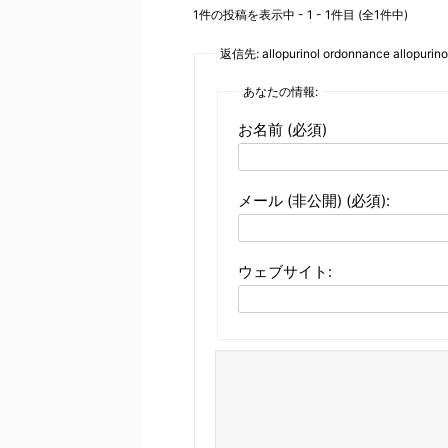
1件の投稿を表示中 - 1 - 1件目 (全1件中)
返信先: allopurinol ordonnance allopurino
あなたの情報:
お名前 (必須)
メール (非公開) (必須):
ウェブサイト: