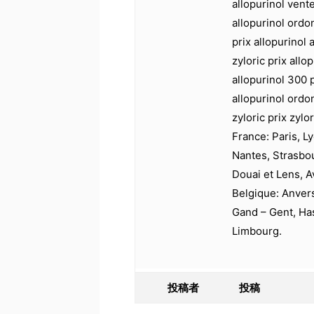
allopurinol vente
allopurinol ordo
prix allopurinol 
zyloric prix allo
allopurinol 300 p
allopurinol ordo
zyloric prix zylor
France: Paris, Ly
Nantes, Strasbo
Douai et Lens, A
Belgique: Anver
Gand – Gent, Has
Limbourg.
投稿者
投稿