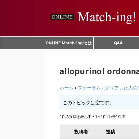
ONLINE Match-ing!とは
Q&A
allopurinol ordonna
ホーム
›
フォーラム
›
クリアした人の
このトピックは空です。
1件の投稿を表示中 - 1 - 1件目 (全1件中)
投稿者
投稿