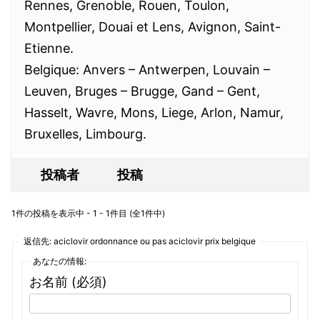
Rennes, Grenoble, Rouen, Toulon,
Montpellier, Douai et Lens, Avignon, Saint-
Etienne.
Belgique: Anvers – Antwerpen, Louvain –
Leuven, Bruges – Brugge, Gand – Gent,
Hasselt, Wavre, Mons, Liege, Arlon, Namur,
Bruxelles, Limbourg.
投稿者
投稿
1件の投稿を表示中 - 1 - 1件目 (全1件中)
返信先: aciclovir ordonnance ou pas aciclovir prix belgique
あなたの情報:
お名前 (必須)