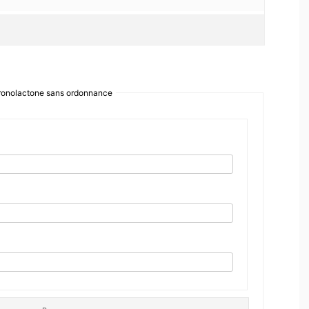
ronolactone sans ordonnance