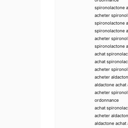
spironolactone 
acheter spironol
spironolactone a
spironolactone 
acheter spirono
spironolactone a
achat spironola
achat spironolac
acheter spironol
acheter aldacto
aldactone achat 
acheter spironol
ordonnance
achat spironolac
acheter aldacton
aldactone achat