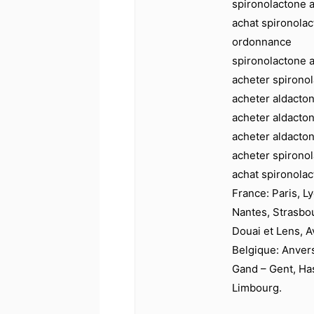
spironolactone 
achat spironola
ordonnance
spironolactone a
acheter spirono
acheter aldacto
acheter aldacto
acheter aldacto
acheter spironol
achat spironola
France: Paris, Ly
Nantes, Strasbo
Douai et Lens, A
Belgique: Anver
Gand – Gent, Has
Limbourg.