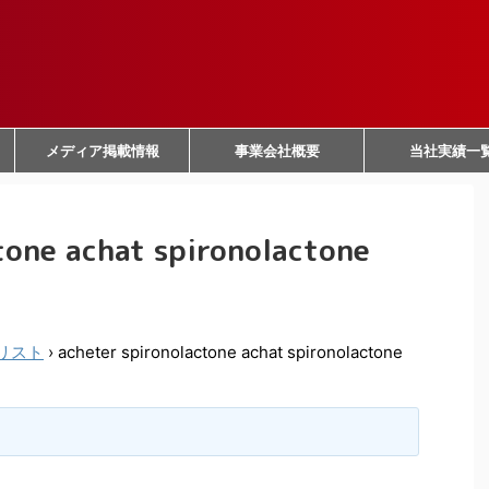
メディア掲載情報
事業会社概要
当社実績一
tone achat spironolactone
リスト
›
acheter spironolactone achat spironolactone