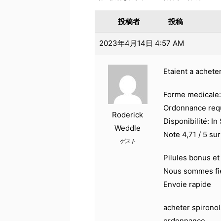
投稿者
投稿
2023年4月14日 4:57 AM
Etaient a achete
Forme medicale: 
Ordonnance requ
Roderick
Disponibilité: In
Weddle
Note 4,71 / 5 sur
ゲスト
Pilules bonus e
Nous sommes fier
Envoie rapide
acheter spironol
ordonnance