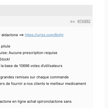
#74992
返信
r aldactone ==>
https://urlzs.com/8ojht
pilule
ise: Aucune prescription requise
 Stock!
 la base de 10696 votes d’utilisateurs
t grandes remises sur chaque commande
s de fournir a nos clients le meilleur medicament
actone en ligne achat spironolactone sans