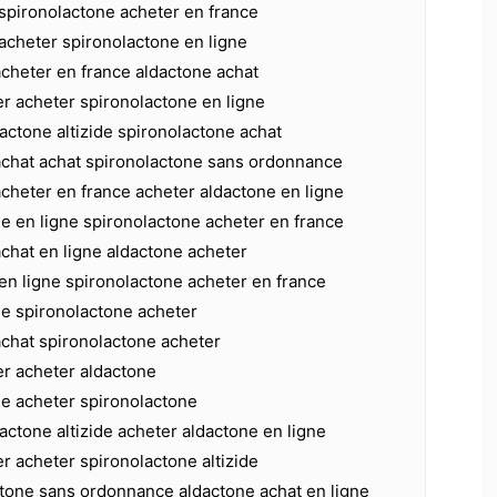
spironolactone acheter en france
acheter spironolactone en ligne
cheter en france aldactone achat
r acheter spironolactone en ligne
actone altizide spironolactone achat
achat achat spironolactone sans ordonnance
cheter en france acheter aldactone en ligne
e en ligne spironolactone acheter en france
chat en ligne aldactone acheter
en ligne spironolactone acheter en france
ne spironolactone acheter
achat spironolactone acheter
er acheter aldactone
ne acheter spironolactone
actone altizide acheter aldactone en ligne
r acheter spironolactone altizide
ctone sans ordonnance aldactone achat en ligne