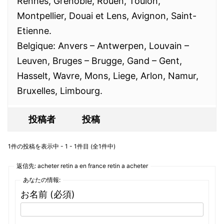
Rennes, Grenoble, Rouen, Toulon,
Montpellier, Douai et Lens, Avignon, Saint-
Etienne.
Belgique: Anvers – Antwerpen, Louvain –
Leuven, Bruges – Brugge, Gand – Gent,
Hasselt, Wavre, Mons, Liege, Arlon, Namur,
Bruxelles, Limbourg.
投稿者
投稿
1件の投稿を表示中 - 1 - 1件目 (全1件中)
返信先: acheter retin a en france retin a acheter
あなたの情報:
お名前 (必須)