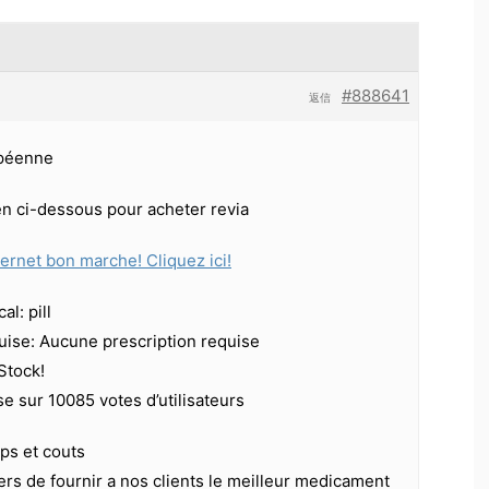
#888641
返信
péenne
ien ci-dessous pour acheter revia
ternet bon marche! Cliquez ici!
l: pill
ise: Aucune prescription requise
 Stock!
se sur 10085 votes d’utilisateurs
s et couts
s de fournir a nos clients le meilleur medicament