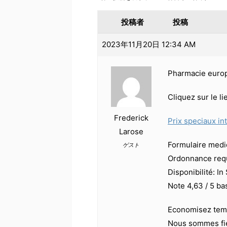
投稿者
投稿
2023年11月20日 12:34 AM
Pharmacie euro
Cliquez sur le l
Frederick
Prix speciaux in
Larose
Formulaire medica
ゲスト
Ordonnance requ
Disponibilité: In
Note 4,63 / 5 ba
Economisez temp
Nous sommes fier