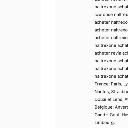
naltrexone achat
low dose naltre
acheter naltrexo
acheter naltrex
acheter naltrexo
naltrexone achat
acheter revia ac
naltrexone acha
naltrexone achat
naltrexone achat
France: Paris, Ly
Nantes, Strasbo
Douai et Lens, A
Belgique: Anver
Gand – Gent, Has
Limbourg.