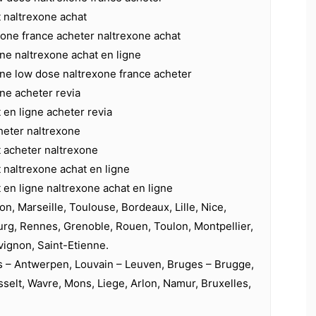
 naltrexone achat
xone france acheter naltrexone achat
ne naltrexone achat en ligne
one low dose naltrexone france acheter
ne acheter revia
 en ligne acheter revia
heter naltrexone
t acheter naltrexone
 naltrexone achat en ligne
 en ligne naltrexone achat en ligne
on, Marseille, Toulouse, Bordeaux, Lille, Nice,
urg, Rennes, Grenoble, Rouen, Toulon, Montpellier,
vignon, Saint-Etienne.
s – Antwerpen, Louvain – Leuven, Bruges – Brugge,
selt, Wavre, Mons, Liege, Arlon, Namur, Bruxelles,