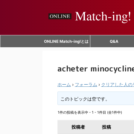
ONLINE Match-ing!とは
Q&A
acheter minocyclin
ホーム
›
フォーラム
›
クリアした人の
このトピックは空です。
1件の投稿を表示中 - 1 - 1件目 (全1件中)
投稿者
投稿