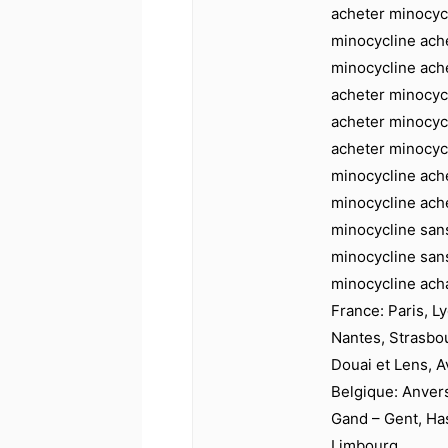
acheter minocyc
minocycline ach
minocycline ach
acheter minocyc
acheter minocyc
acheter minocyc
minocycline ach
minocycline ach
minocycline san
minocycline san
minocycline ach
France: Paris, Ly
Nantes, Strasbo
Douai et Lens, A
Belgique: Anver
Gand – Gent, Has
Limbourg.