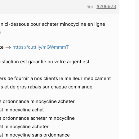
#206923
返信
ien ci-dessous pour acheter minocycline en ligne
e
ite —>
https://cutt.ly/mGWmmmT
isfaction est garantie ou votre argent est
s de fournir a nos clients le meilleur medicament
us et de gros rabais sur chaque commande
s ordonnance minocycline acheter
at minocycline achat
s ordonnance acheter minocycline
at minocycline acheter
at minocycline sans ordonnance