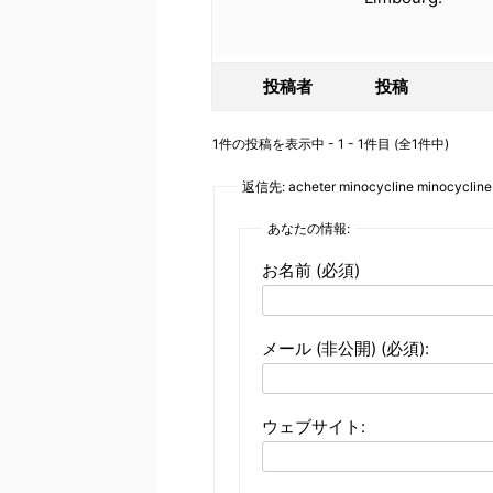
投稿者
投稿
1件の投稿を表示中 - 1 - 1件目 (全1件中)
返信先: acheter minocycline minocycline
あなたの情報:
お名前 (必須)
メール (非公開) (必須):
ウェブサイト: