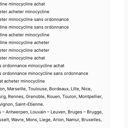
line minocycline achat
eter acheter minocycline
eter minocycline sans ordonnance
line minocycline sans ordonnance
line acheter minocycline
line minocycline acheter
eter minocycline acheter
eter minocycline achat
s ordonnance minocycline achat
s ordonnance minocycline sans ordonnance
at acheter minocycline
on, Marseille, Toulouse, Bordeaux, Lille, Nice,
urg, Rennes, Grenoble, Rouen, Toulon, Montpellier,
vignon, Saint-Etienne.
s – Antwerpen, Louvain – Leuven, Bruges – Brugge,
selt, Wavre, Mons, Liege, Arlon, Namur, Bruxelles,