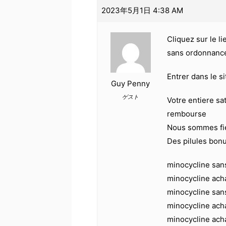
2023年5月1日 4:38 AM
Cliquez sur le l
sans ordonnanc
Entrer dans le s
Guy Penny
ゲスト
Votre entiere sat
rembourse
Nous sommes fier
Des pilules bon
minocycline san
minocycline ach
minocycline san
minocycline ach
minocycline ach