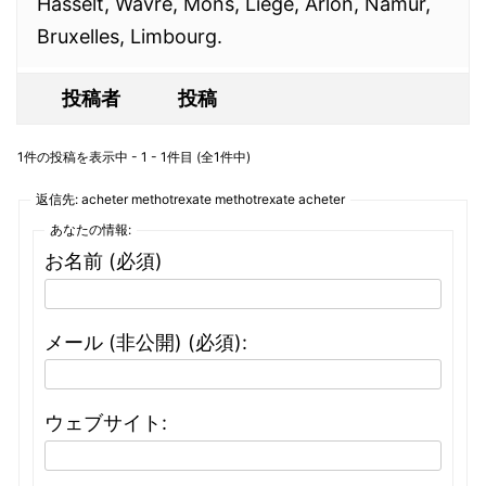
Hasselt, Wavre, Mons, Liege, Arlon, Namur,
Bruxelles, Limbourg.
投稿者
投稿
1件の投稿を表示中 - 1 - 1件目 (全1件中)
返信先: acheter methotrexate methotrexate acheter
あなたの情報:
お名前 (必須)
メール (非公開) (必須):
ウェブサイト: