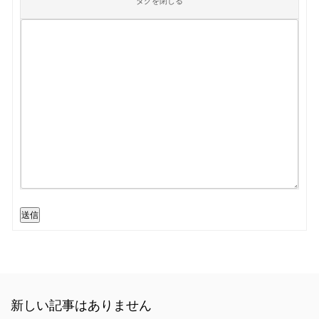
送信
新しい記事はありません