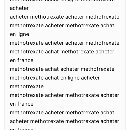
acheter
acheter methotrexate acheter methotrexate
methotrexate acheter methotrexate achat
en ligne
methotrexate acheter acheter methotrexate
methotrexate achat methotrexate acheter
en france
methotrexate achat acheter methotrexate
methotrexate achat en ligne acheter
methotrexate
methotrexate acheter methotrexate acheter
en france
methotrexate acheter methotrexate achat
acheter methotrexate methotrexate acheter
en france