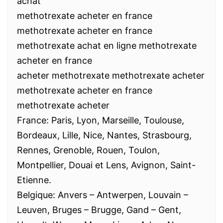
achat
methotrexate acheter en france
methotrexate acheter en france
methotrexate achat en ligne methotrexate
acheter en france
acheter methotrexate methotrexate acheter
methotrexate acheter en france
methotrexate acheter
France: Paris, Lyon, Marseille, Toulouse,
Bordeaux, Lille, Nice, Nantes, Strasbourg,
Rennes, Grenoble, Rouen, Toulon,
Montpellier, Douai et Lens, Avignon, Saint-
Etienne.
Belgique: Anvers – Antwerpen, Louvain –
Leuven, Bruges – Brugge, Gand – Gent,