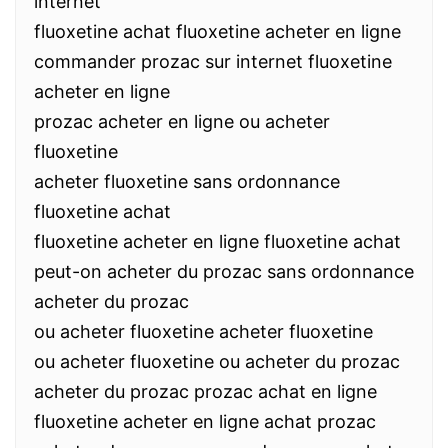
internet
fluoxetine achat fluoxetine acheter en ligne
commander prozac sur internet fluoxetine
acheter en ligne
prozac acheter en ligne ou acheter
fluoxetine
acheter fluoxetine sans ordonnance
fluoxetine achat
fluoxetine acheter en ligne fluoxetine achat
peut-on acheter du prozac sans ordonnance
acheter du prozac
ou acheter fluoxetine acheter fluoxetine
ou acheter fluoxetine ou acheter du prozac
acheter du prozac prozac achat en ligne
fluoxetine acheter en ligne achat prozac