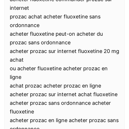
internet
prozac achat acheter fluoxetine sans
ordonnance
acheter fluoxetine peut-on acheter du
prozac sans ordonnance
acheter prozac sur internet fluoxetine 20 mg
achat
ou acheter fluoxetine acheter prozac en
ligne
achat prozac acheter prozac en ligne
acheter prozac sur internet achat fluoxetine
acheter prozac sans ordonnance acheter
fluoxetine
acheter prozac en ligne acheter prozac sans
ordonnance