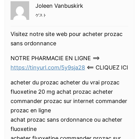
Joleen Vanbuskirk
ゲスト
Visitez notre site web pour acheter prozac
sans ordonnance
NOTRE PHARMACIE EN LIGNE ==>
https://tinyurl.com/5y9sja28
<== CLIQUEZ ICI
acheter du prozac acheter du vrai prozac
fluoxetine 20 mg achat prozac acheter
commander prozac sur internet commander
prozac en ligne
achat prozac sans ordonnance ou acheter
fluoxetine
acheter fluoxetine commander prozac sur