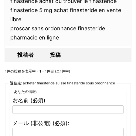
finasteride achat ou trouver le finasteride
finasteride 5 mg achat finasteride en vente
libre
proscar sans ordonnance finasteride
pharmacie en ligne
投稿者
投稿
1件の投稿を表示中 - 1 - 1件目 (全1件中)
返信先: acheter finasteride suisse finasteride sous ordonnance
あなたの情報:
お名前 (必須)
メール (非公開) (必須):