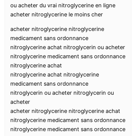
ou acheter du vrai nitroglycerine en ligne
acheter nitroglycerine le moins cher
acheter nitroglycerine nitroglycerine
medicament sans ordonnance
nitroglycerine achat nitroglycerin ou acheter
nitroglycerine medicament sans ordonnance
nitroglycerine achat
nitroglycerine achat nitroglycerine
medicament sans ordonnance
nitroglycerin ou acheter nitroglycerin ou
acheter
acheter nitroglycerine nitroglycerine achat
nitroglycerine medicament sans ordonnance
nitroglycerine medicament sans ordonnance