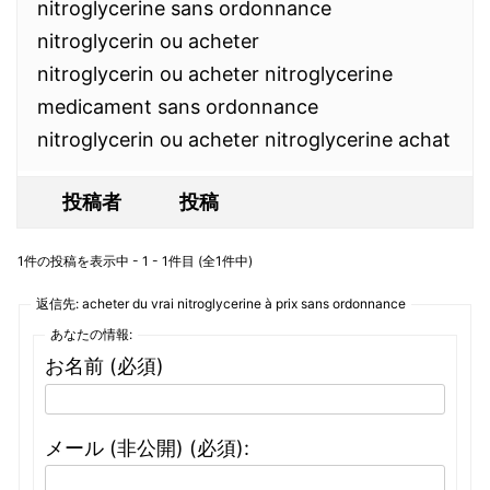
nitroglycerine sans ordonnance
nitroglycerin ou acheter
nitroglycerin ou acheter nitroglycerine
medicament sans ordonnance
nitroglycerin ou acheter nitroglycerine achat
投稿者
投稿
1件の投稿を表示中 - 1 - 1件目 (全1件中)
返信先: acheter du vrai nitroglycerine à prix sans ordonnance
あなたの情報:
お名前 (必須)
メール (非公開) (必須):