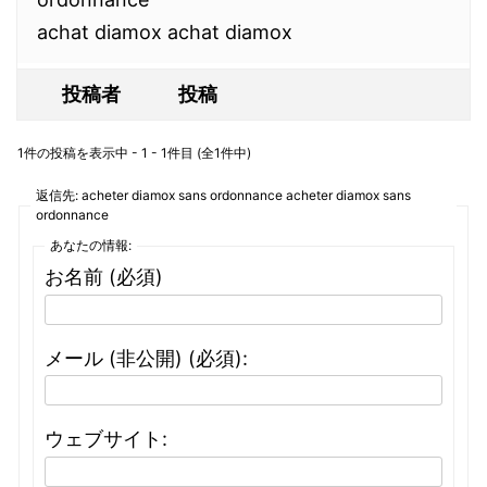
achat diamox achat diamox
投稿者
投稿
1件の投稿を表示中 - 1 - 1件目 (全1件中)
返信先: acheter diamox sans ordonnance acheter diamox sans
ordonnance
あなたの情報:
お名前 (必須)
メール (非公開) (必須):
ウェブサイト: