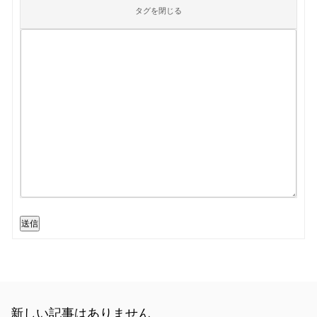
送信
新しい記事はありません