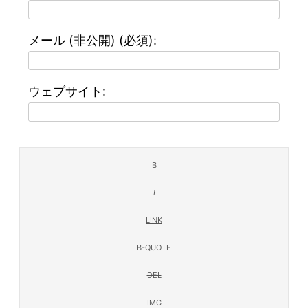
メール (非公開) (必須):
ウェブサイト: