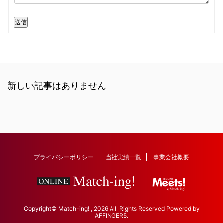
送信
新しい記事はありません
プライバシーポリシー
当社実績一覧
事業会社概要
Copyright© Match-ing! , 2026 All Rights Reserved Powered by
AFFINGER5
.