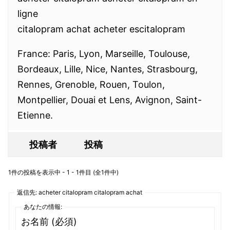
ligne
citalopram achat acheter escitalopram
France: Paris, Lyon, Marseille, Toulouse,
Bordeaux, Lille, Nice, Nantes, Strasbourg,
Rennes, Grenoble, Rouen, Toulon,
Montpellier, Douai et Lens, Avignon, Saint-
Etienne.
投稿者
投稿
1件の投稿を表示中 - 1 - 1件目 (全1件中)
返信先: acheter citalopram citalopram achat
あなたの情報:
お名前 (必須)