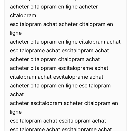
acheter citalopram en ligne acheter
citalopram
escitalopram achat acheter citalopram en
ligne
acheter citalopram en ligne citalopram achat
escitaloprame achat escitalopram achat
acheter citalopram citalopram achat
acheter citalopram escitaloprame achat
citalopram achat escitaloprame achat
acheter citalopram en ligne escitalopram
achat
acheter escitalopram acheter citalopram en
ligne
escitalopram achat escitalopram achat
escitaloprame achat escitaloprame achat