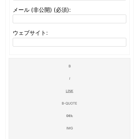
メール (非公開) (必須):
ウェブサイト: