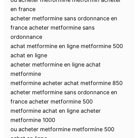
en france
acheter metformine sans ordonnance en
france acheter metformine sans
ordonnance
achat metformine en ligne metformine 500
achat en ligne
acheter metformine en ligne achat
metformine
metformine acheter achat metformine 850
acheter metformine sans ordonnance en
france acheter metformine 500
metformine achat en ligne acheter
metformine 1000
ou acheter metformine metformine 500