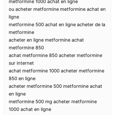
metformine 1000 achat en ligne
ou acheter metformine metformine achat en
ligne
metformine 500 achat en ligne acheter de la
metformine
acheter en ligne metformine achat
metformine 850
achat metformine 850 acheter metformine
sur internet
achat metformine 1000 acheter metformine
850 en ligne
acheter metformine 500 metformine achat
en ligne
metformine 500 mg acheter metformine
1000 achat en ligne