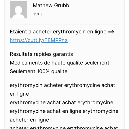
Mathew Grubb
ゲスト
Etaient a acheter erythromycin en ligne ==>
https://cutt.ly/F8MPPna
Resultats rapides garantis
Medicaments de haute qualite seulement
Seulement 100% qualite
erythromycin acheter erythromycine achat
en ligne
erythromycine achat achat erythromycine
erythromycine achat en ligne erythromycine
acheter en ligne
acheter erythromycine erythromycine achat