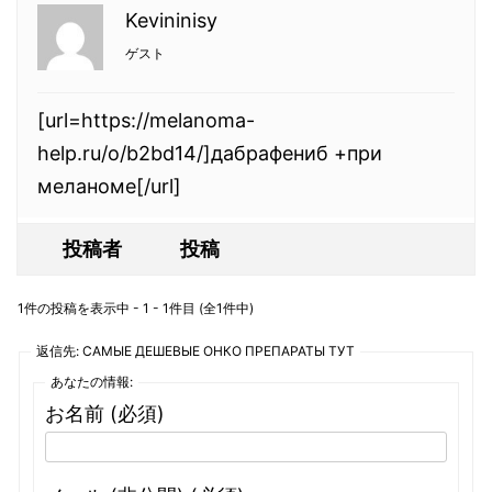
Kevininisy
ゲスト
[url=https://melanoma-
help.ru/o/b2bd14/]дабрафениб +при
меланоме[/url]
投稿者
投稿
1件の投稿を表示中 - 1 - 1件目 (全1件中)
返信先: САМЫЕ ДЕШЕВЫЕ ОНКО ПРЕПАРАТЫ ТУТ
あなたの情報:
お名前 (必須)