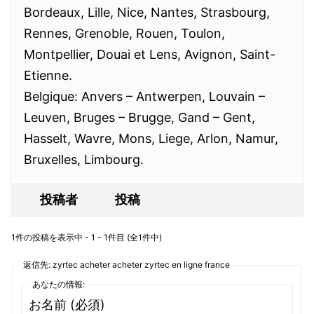
Bordeaux, Lille, Nice, Nantes, Strasbourg,
Rennes, Grenoble, Rouen, Toulon,
Montpellier, Douai et Lens, Avignon, Saint-
Etienne.
Belgique: Anvers – Antwerpen, Louvain –
Leuven, Bruges – Brugge, Gand – Gent,
Hasselt, Wavre, Mons, Liege, Arlon, Namur,
Bruxelles, Limbourg.
投稿者
投稿
1件の投稿を表示中 - 1 - 1件目 (全1件中)
返信先: zyrtec acheter acheter zyrtec en ligne france
あなたの情報:
お名前 (必須)