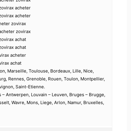
zovirax acheter
zovirax acheter
heter zovirax
acheter zovirax
zovirax achat
zovirax achat
virax acheter
virax achat
on, Marseille, Toulouse, Bordeaux, Lille, Nice,
urg, Rennes, Grenoble, Rouen, Toulon, Montpellier,
vignon, Saint-Etienne.
s – Antwerpen, Louvain – Leuven, Bruges – Brugge,
selt, Wavre, Mons, Liege, Arlon, Namur, Bruxelles,