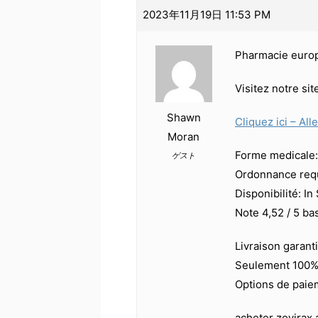
2023年11月19日 11:53 PM
Pharmacie euro
Visitez notre si
Shawn
Cliquez ici – All
Moran
Forme medicale: 
ゲスト
Ordonnance requ
Disponibilité: In
Note 4,52 / 5 ba
Livraison garant
Seulement 100% 
Options de paiem
acheter zovirax 