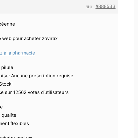
#888533
返信
péenne
te web pour acheter zovirax
ez à la pharmacie
pilule
ise: Aucune prescription requise
 Stock!
se sur 12562 votes d’utilisateurs
ie
qualite
ent flexibles
acheter zovirax