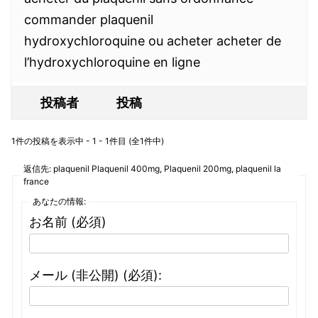
commander plaquenil
hydroxychloroquine ou acheter acheter de
l’hydroxychloroquine en ligne
投稿者
投稿
1件の投稿を表示中 - 1 - 1件目 (全1件中)
返信先: plaquenil Plaquenil 400mg, Plaquenil 200mg, plaquenil la
france
あなたの情報:
お名前 (必須)
メール (非公開) (必須):