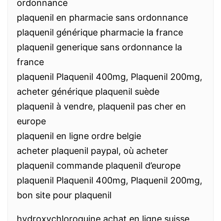
ordonnance
plaquenil en pharmacie sans ordonnance
plaquenil générique pharmacie la france
plaquenil generique sans ordonnance la
france
plaquenil Plaquenil 400mg, Plaquenil 200mg,
acheter générique plaquenil suède
plaquenil à vendre, plaquenil pas cher en
europe
plaquenil en ligne ordre belgie
acheter plaquenil paypal, où acheter
plaquenil commande plaquenil d’europe
plaquenil Plaquenil 400mg, Plaquenil 200mg,
bon site pour plaquenil
hydroxychloroquine achat en ligne suisse