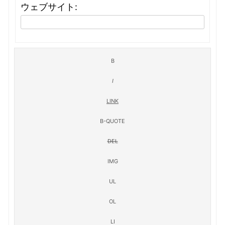
ウェブサイト: