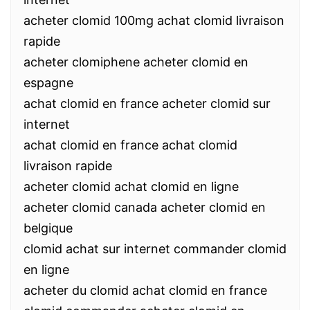
acheter clomid 100mg achat clomid livraison
rapide
acheter clomiphene acheter clomid en
espagne
achat clomid en france acheter clomid sur
internet
achat clomid en france achat clomid
livraison rapide
acheter clomid achat clomid en ligne
acheter clomid canada acheter clomid en
belgique
clomid achat sur internet commander clomid
en ligne
acheter du clomid achat clomid en france