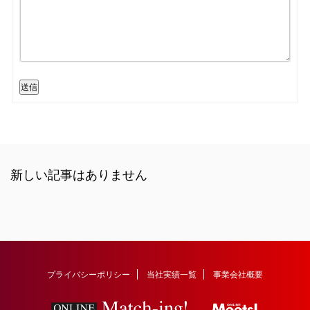
送信
新しい記事はありません
プライバシーポリシー
当社実績一覧
事業会社概要