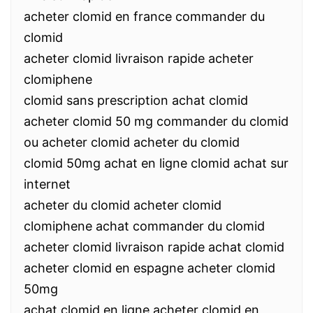
acheter clomid en france commander du
clomid
acheter clomid livraison rapide acheter
clomiphene
clomid sans prescription achat clomid
acheter clomid 50 mg commander du clomid
ou acheter clomid acheter du clomid
clomid 50mg achat en ligne clomid achat sur
internet
acheter du clomid acheter clomid
clomiphene achat commander du clomid
acheter clomid livraison rapide achat clomid
acheter clomid en espagne acheter clomid
50mg
achat clomid en ligne acheter clomid en