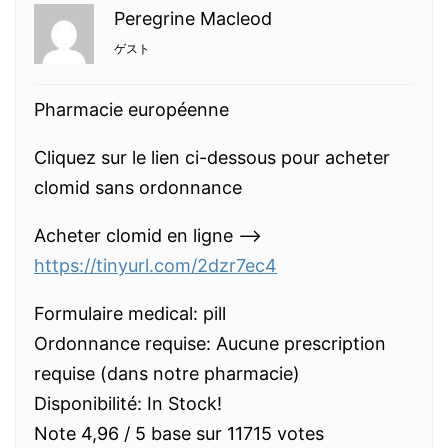
Peregrine Macleod
ゲスト
Pharmacie européenne
Cliquez sur le lien ci-dessous pour acheter
clomid sans ordonnance
Acheter clomid en ligne -–>
https://tinyurl.com/2dzr7ec4
Formulaire medical: pill
Ordonnance requise: Aucune prescription
requise (dans notre pharmacie)
Disponibilité: In Stock!
Note 4,96 / 5 base sur 11715 votes