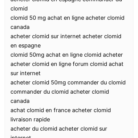
clomid
clomid 50 mg achat en ligne acheter clomid
canada
acheter clomid sur internet acheter clomid
en espagne
clomid 50mg achat en ligne clomid acheter
acheter clomid en ligne forum clomid achat
sur internet
acheter clomid 50mg commander du clomid
commander du clomid acheter clomid
canada
achat clomid en france acheter clomid
livraison rapide
acheter du clomid acheter clomid sur
internet