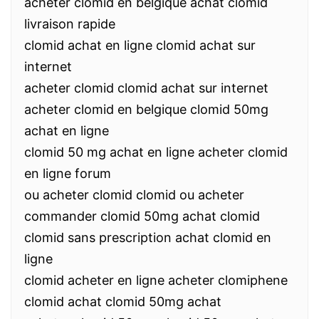
acheter clomid en belgique achat clomid
livraison rapide
clomid achat en ligne clomid achat sur
internet
acheter clomid clomid achat sur internet
acheter clomid en belgique clomid 50mg
achat en ligne
clomid 50 mg achat en ligne acheter clomid
en ligne forum
ou acheter clomid clomid ou acheter
commander clomid 50mg achat clomid
clomid sans prescription achat clomid en
ligne
clomid acheter en ligne acheter clomiphene
clomid achat clomid 50mg achat