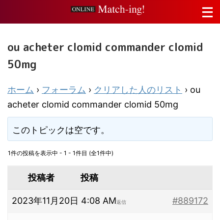
ou acheter clomid commander clomid
50mg
ホーム
›
フォーラム
›
クリアした人のリスト
›
ou
acheter clomid commander clomid 50mg
このトピックは空です。
1件の投稿を表示中 - 1 - 1件目 (全1件中)
投稿者
投稿
2023年11月20日 4:08 AM
#889172
返信