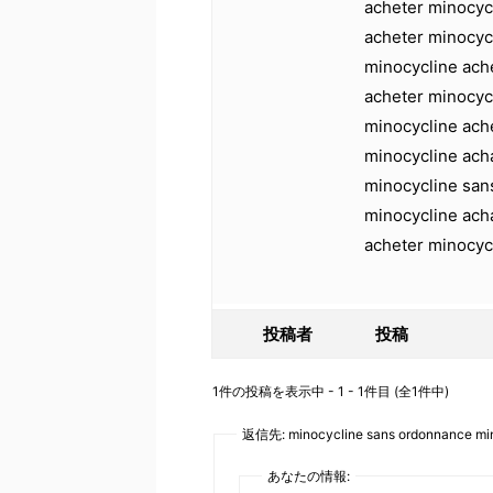
acheter minocyc
acheter minocyc
minocycline ach
acheter minocyc
minocycline ach
minocycline ach
minocycline san
minocycline ach
acheter minocyc
投稿者
投稿
1件の投稿を表示中 - 1 - 1件目 (全1件中)
返信先: minocycline sans ordonnance min
あなたの情報: