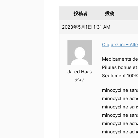
投稿者
投稿
2023年5月1日 1:31 AM
Cliquez ici – All
Medicaments de 
Pilules bonus e
Jared Haas
Seulement 100% 
ゲスト
minocycline san
minocycline ach
minocycline san
minocycline san
minocycline ach
minocycline ach