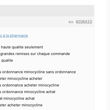
#206433
返信
ez à la pharmacie
haute qualite seulement
t grandes remises sur chaque commande
qualite
s ordonnance minocycline sans ordonnance
eter minocycline acheter
s ordonnance acheter minocycline
s ordonnance minocycline achat
at minocycline achat
eter acheter minocycline