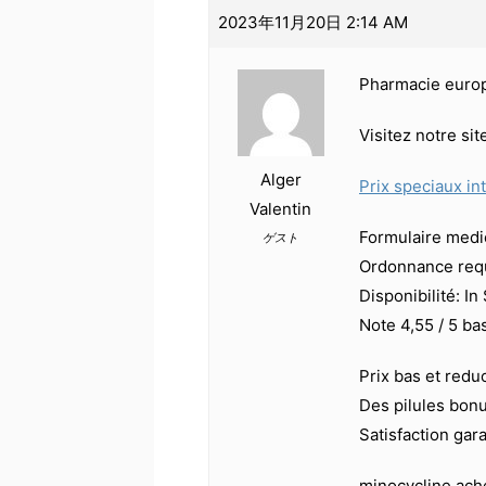
2023年11月20日 2:14 AM
Pharmacie euro
Visitez notre si
Alger
Prix speciaux in
Valentin
Formulaire medica
ゲスト
Ordonnance requ
Disponibilité: In
Note 4,55 / 5 ba
Prix bas et redu
Des pilules bon
Satisfaction gar
minocycline ach