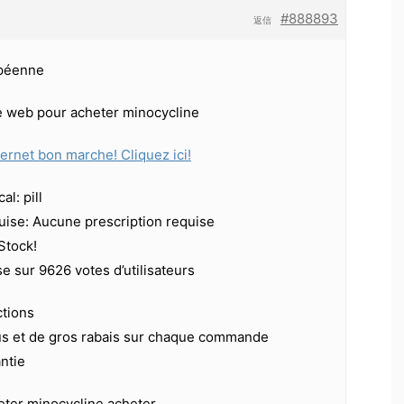
#888893
返信
péenne
te web pour acheter minocycline
ternet bon marche! Cliquez ici!
l: pill
ise: Aucune prescription requise
 Stock!
se sur 9626 votes d’utilisateurs
ctions
us et de gros rabais sur chaque commande
antie
eter minocycline acheter