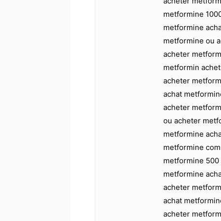
acheter metform
metformine 1000
metformine acha
metformine ou a
acheter metform
metformin achet
acheter metform
achat metformin
acheter metfor
ou acheter metf
metformine acha
metformine com
metformine 500 
metformine acha
acheter metform
achat metformin
acheter metform