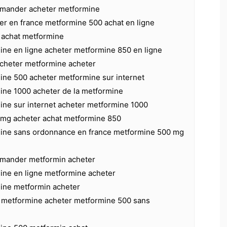
mander acheter metformine
er en france metformine 500 achat en ligne
 achat metformine
ine en ligne acheter metformine 850 en ligne
cheter metformine acheter
ine 500 acheter metformine sur internet
ine 1000 acheter de la metformine
ine sur internet acheter metformine 1000
mg acheter achat metformine 850
ine sans ordonnance en france metformine 500 mg
mander metformin acheter
ine en ligne metformine acheter
ine metformin acheter
e metformine acheter metformine 500 sans