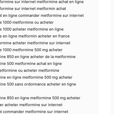
rmine sur internet metformine achat en ligne
rmine sur internet metformin achat
t en ligne commander metformine sur internet
e 1000 metformine ou acheter
e 1000 acheter metformine en ligne
e en ligne metformin acheter en france
ormine acheter metformine sur internet
e 1000 metformine 500 mg acheter
ine 850 en ligne acheter de la metformine
ine 500 metformine achat en ligne
etformine ou acheter metformine
ine en ligne metformine 500 mg acheter
ine 500 sans ordonnance acheter en ligne
ine 850 en ligne metformine 500 mg acheter
er acheter metformine sur internet
t commander metformine sur internet