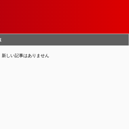
覧
新しい記事はありません