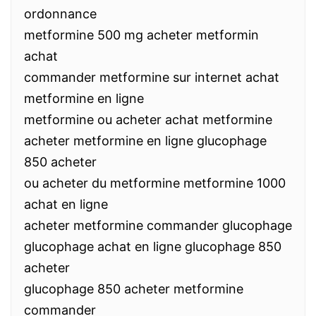
ordonnance
metformine 500 mg acheter metformin
achat
commander metformine sur internet achat
metformine en ligne
metformine ou acheter achat metformine
acheter metformine en ligne glucophage
850 acheter
ou acheter du metformine metformine 1000
achat en ligne
acheter metformine commander glucophage
glucophage achat en ligne glucophage 850
acheter
glucophage 850 acheter metformine
commander