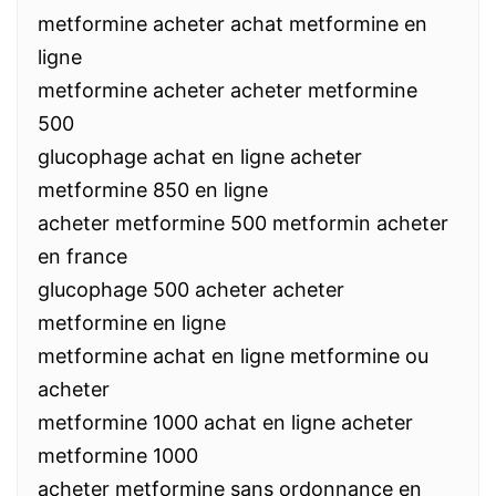
metformine acheter achat metformine en
ligne
metformine acheter acheter metformine
500
glucophage achat en ligne acheter
metformine 850 en ligne
acheter metformine 500 metformin acheter
en france
glucophage 500 acheter acheter
metformine en ligne
metformine achat en ligne metformine ou
acheter
metformine 1000 achat en ligne acheter
metformine 1000
acheter metformine sans ordonnance en