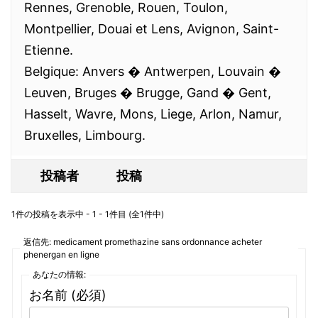
Rennes, Grenoble, Rouen, Toulon,
Montpellier, Douai et Lens, Avignon, Saint-
Etienne.
Belgique: Anvers � Antwerpen, Louvain �
Leuven, Bruges � Brugge, Gand � Gent,
Hasselt, Wavre, Mons, Liege, Arlon, Namur,
Bruxelles, Limbourg.
投稿者
投稿
1件の投稿を表示中 - 1 - 1件目 (全1件中)
返信先: medicament promethazine sans ordonnance acheter
phenergan en ligne
あなたの情報:
お名前 (必須)